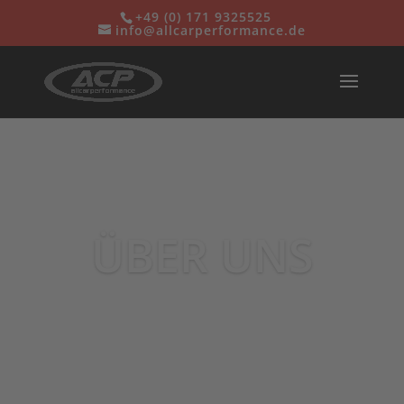
+49 (0) 171 932552
5
info@allcarperformance.de
ÜBER UNS