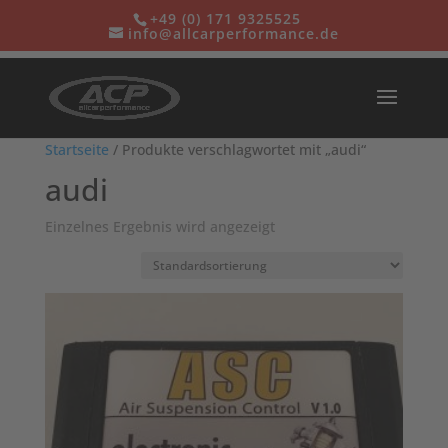
+49 (0) 171 932552
5
info@allcarperformance.de
Startseite
/ Produkte verschlagwortet mit „audi“
audi
Einzelnes Ergebnis wird angezeigt