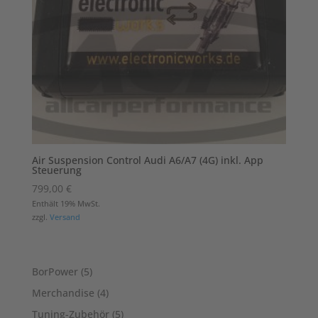
Air Suspension Control Audi A6/A7 (4G) inkl. App
Steuerung
799,00
€
Enthält 19% MwSt.
zzgl.
Versand
5
BorPower
5
Produkte
4
Merchandise
4
Produkte
5
Tuning-Zubehör
5