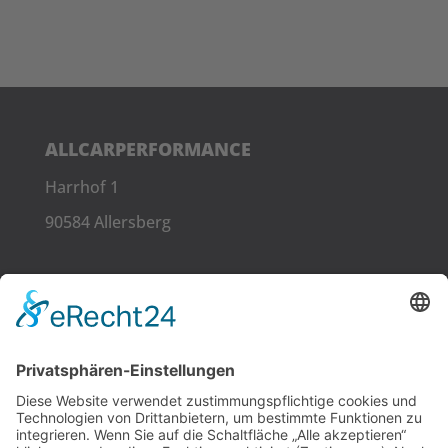
ALLCARPERFORMANCE
Harrhof 1
90584 Allersberg
LINKS
Kontakt
RECHTLICHES
Impressum