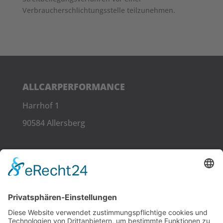
Verbraucherschlichtungsstelle teilzunehmen.
ALLCARPERFORMANCE
Harrhof 1
90584 Allersberg
LINKS
Kontakt
RECHTLICHES