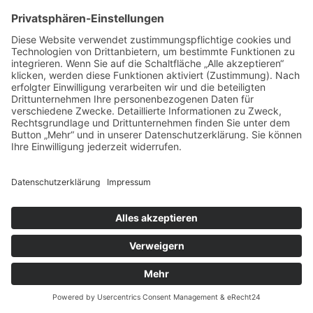
unberührt.
5. Analyse-Tools und
Werbung
Google Analytics
Diese Website nutzt Funktionen des
Webanalysedienstes Google Analytics. Anbieter ist
die Google Ireland Limited („Google“), Gordon House,
Barrow Street, Dublin 4, Irland.
Google Analytics ermöglicht es dem
Websitebetreiber, das Verhalten der
Websitebesucher zu analysieren. Hierbei erhält der
Websitebetreiber verschiedene Nutzungsdaten, wie
z. B. Seitenaufrufe, Verweildauer, verwendete
Betriebssysteme und Herkunft des Nutzers. Diese
Daten werden dem jeweiligen Endgerät des Users
zugeordnet. Eine Zuordnung zu einer User-ID erfolgt
nicht.