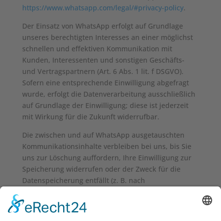
https://www.whatsapp.com/legal/#privacy-policy
.
Der Einsatz von WhatsApp erfolgt auf Grundlage
unseres berechtigten Interesses an einer möglichst
schnellen und effektiven Kommunikation mit
Kunden, Interessenten und sonstigen Geschäfts-
und Vertragspartnern (Art. 6 Abs. 1 lit. f DSGVO).
Sofern eine entsprechende Einwilligung abgefragt
wurde, erfolgt die Datenverarbeitung ausschließlich
auf Grundlage der Einwilligung; diese ist jederzeit
mit Wirkung für die Zukunft widerrufbar.
Die zwischen und auf WhatsApp ausgetauschten
Kommunikationsinhalte verbleiben bei uns, bis Sie
uns zur Löschung auffordern, Ihre Einwilligung zur
Speicherung widerrufen oder der Zweck für die
Datenspeicherung entfällt (z. B. nach
abgeschlossener Bearbeitung Ihrer Anfrage).
Zwingende gesetzliche Bestimmungen –
insbesondere Aufbewahrungsfristen – bleiben